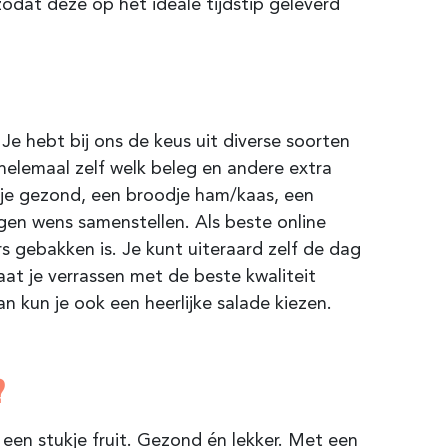
zodat deze op het ideale tijdstip geleverd
!
e hebt bij ons de keus uit diverse soorten
t helemaal zelf welk beleg en andere extra
dje gezond, een broodje ham/kaas, een
igen wens samenstellen. Als beste online
s gebakken is. Je kunt uiteraard zelf de dag
aat je verrassen met de beste kwaliteit
n kun je ook een heerlijke salade kiezen.
?
een stukje fruit. Gezond én lekker. Met een