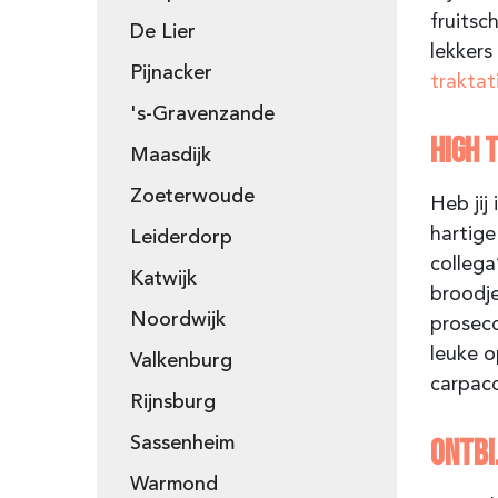
fruitsch
De Lier
lekkers
Pijnacker
traktat
's-Gravenzande
HIGH 
Maasdijk
Zoeterwoude
Heb jij
hartige
Leiderdorp
collega
Katwijk
broodje
Noordwijk
prosecc
leuke o
Valkenburg
carpacc
Rijnsburg
ONTBI
Sassenheim
Warmond