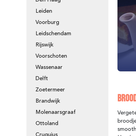
Den Haag
Leiden
Voorburg
Leidschendam
Rijswijk
Voorschoten
Wassenaar
Delft
Zoetermeer
BROOD
Brandwijk
Molenaarsgraaf
Vergete
broodje
Ottoland
smoothi
Cruquius