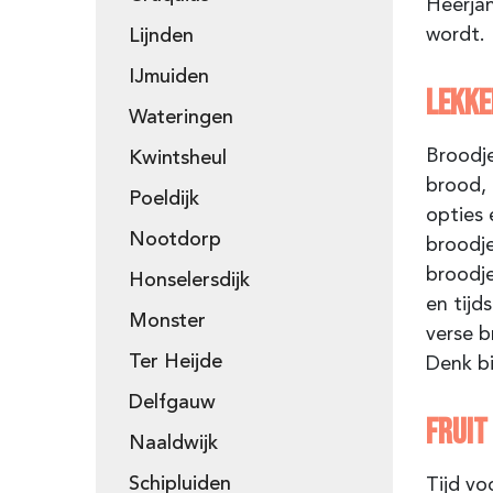
Heerja
wordt. 
Lijnden
IJmuiden
LEKKE
Wateringen
Broodje
Kwintsheul
brood, 
Poeldijk
opties 
Nootdorp
broodje
broodje
Honselersdijk
en tijd
Monster
verse b
Ter Heijde
Denk bi
Delfgauw
FRUIT
Naaldwijk
Schipluiden
Tijd vo