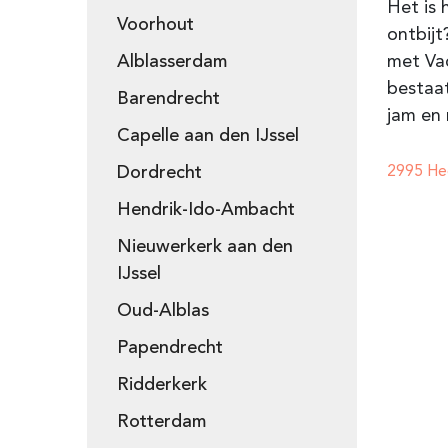
Het is 
Voorhout
ontbijt
Alblasserdam
met Va
bestaat
Barendrecht
jam en 
Capelle aan den IJssel
Dordrecht
2995 He
Hendrik-Ido-Ambacht
Nieuwerkerk aan den
IJssel
Oud-Alblas
Papendrecht
Ridderkerk
Rotterdam