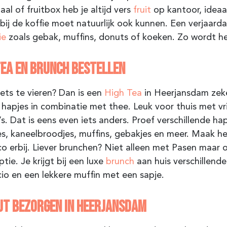
aal of fruitbox heb je altijd vers
fruit
op kantoor, ideaal
 bij de koffie moet natuurlijk ook kunnen. Een verjaard
ie
zoals gebak, muffins, donuts of koeken. Zo wordt he
TEA EN BRUNCH BESTELLEN
 iets te vieren? Dan is een
High Tea
in Heerjansdam
zek
 hapjes in combinatie met thee. Leuk voor thuis met v
’s. Dat is eens even iets anders. Proef verschillende ha
s, kaneelbroodjes, muffins, gebakjes en meer. Maak he
o erbij. Liever brunchen? Niet alleen met Pasen maar
ptie. Je krijgt bij een luxe
brunch
aan huis verschillende
io en een lekkere muffin met een sapje.
JT BEZORGEN IN HEERJANSDAM