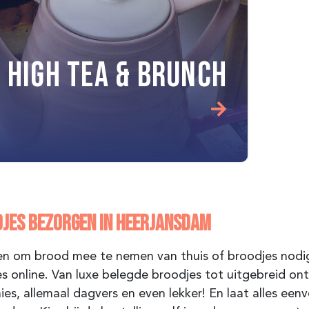
HIGH TEA & BRUNCH
JES BEZORGEN IN
HEERJANSDAM
n om brood mee te nemen van thuis of broodjes nodig
s online. Van luxe belegde broodjes tot uitgebreid ontb
es, allemaal dagvers en even lekker! En laat alles ee