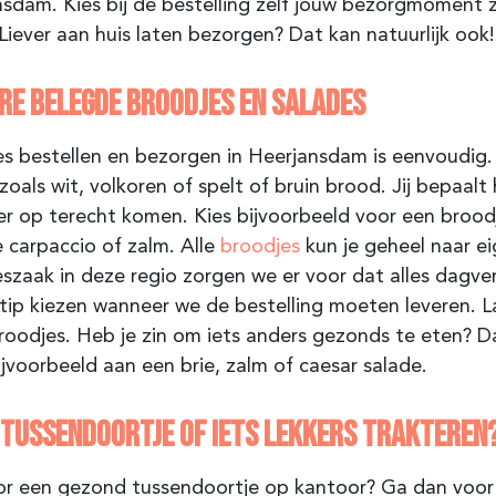
nsdam
. Kies bij de bestelling zelf jouw bezorgmoment 
Liever aan huis laten bezorgen? Dat kan natuurlijk ook
RE BELEGDE BROODJES EN SALADES
s bestellen en bezorgen in Heerjansdam is eenvoudig. J
zoals wit, volkoren of spelt of bruin brood. Jij bepaal
er op terecht komen. Kies bijvoorbeeld voor een broo
 carpaccio of zalm. Alle
broodjes
kun je geheel naar e
szaak in deze regio zorgen we er voor dat alles dagver
stip kiezen wanneer we de bestelling moeten leveren. L
roodjes. Heb je zin om iets anders gezonds te eten? Da
jvoorbeeld aan een brie, zalm of caesar salade.
 TUSSENDOORTJE OF IETS LEKKERS TRAKTEREN
or een gezond tussendoortje op kantoor? Ga dan voor 