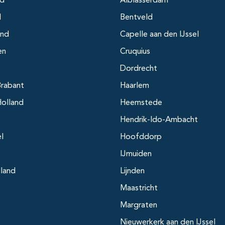
nd
Alblasserdam
d
Bentveld
and
Capelle aan den IJssel
en
Cruquius
Dordrecht
rabant
Haarlem
olland
Heemstede
Hendrik-Ido-Ambacht
el
Hoofddorp
IJmuiden
lland
Lijnden
Maastricht
Margraten
Nieuwerkerk aan den IJssel