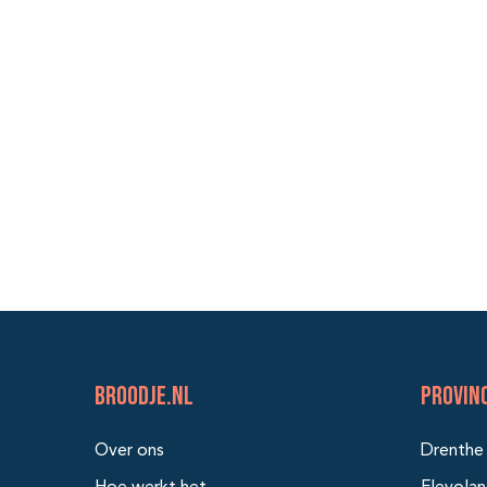
BROODJE.NL
Provin
Over ons
Drenthe