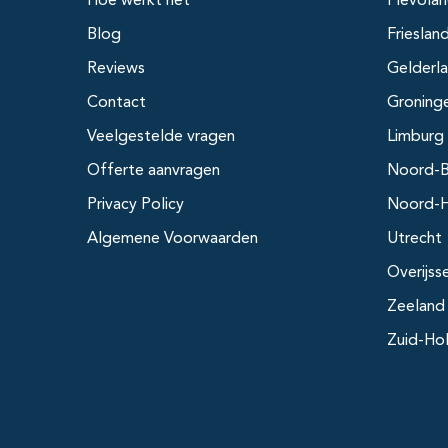
Hoe werkt het
Flevola
Blog
Frieslan
Reviews
Gelderl
Contact
Groning
Veelgestelde vragen
Limburg
Offerte aanvragen
Noord-B
Privacy Policy
Noord-H
Algemene Voorwaarden
Utrecht
Overijss
Zeeland
Zuid-Ho