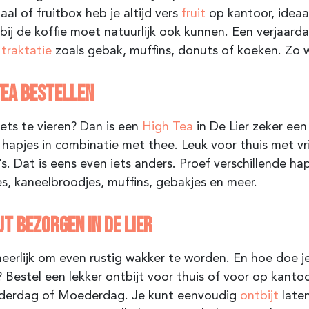
haal of fruitbox heb je altijd vers
fruit
op kantoor, ideaal
 bij de koffie moet natuurlijk ook kunnen. Een verjaar
e
traktatie
zoals gebak, muffins, donuts of koeken. Zo 
TEA BESTELLEN
 iets te vieren? Dan is een
High Tea
in De Lier zeker een 
 hapjes in combinatie met thee. Leuk voor thuis met v
’s. Dat is eens even iets anders. Proef verschillende ha
s, kaneelbroodjes, muffins, gebakjes en meer.
JT BEZORGEN IN DE LIER
heerlijk om even rustig wakker te worden. En hoe doe j
? Bestel een lekker ontbijt voor thuis of voor op kant
derdag of Moederdag. Je kunt eenvoudig
ontbijt
laten