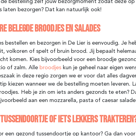
j de bestelling zelf jouw bezorgmoment zodat deze op h
s laten bezorgen? Dat kan natuurlijk ook!
RE BELEGDE BROODJES EN SALADES
s bestellen en bezorgen in De Lier is eenvoudig. Je heb
it, volkoren of spelt of bruin brood. Jij bepaalt helema
cht komen. Kies bijvoorbeeld voor een broodje gezon
io of zalm. Alle
broodjes
kun je geheel naar eigen wens
szaak in deze regio zorgen we er voor dat alles dagver
stip kiezen wanneer we de bestelling moeten leveren. L
roodjes. Heb je zin om iets anders gezonds te eten? Da
jvoorbeeld aan een mozzarella, pasta of caesar salade
 TUSSENDOORTJE OF IETS LEKKERS TRAKTEREN
or een gezond tussendoortje op kantoor? Ga dan voor 