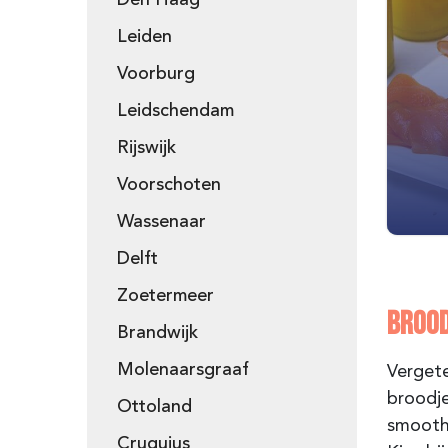
Den Haag
Leiden
Voorburg
Leidschendam
Rijswijk
Voorschoten
Wassenaar
Delft
Zoetermeer
BROOD
Brandwijk
Molenaarsgraaf
Vergete
broodje
Ottoland
smoothi
Cruquius