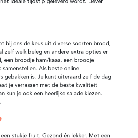
et ideale tijdstip geleverd wordt. Liever
t bij ons de keus uit diverse soorten brood,
al zelf welk beleg en andere extra opties er
d, een broodje ham/kaas, een broodje
 samenstellen. Als beste online
s gebakken is. Je kunt uiteraard zelf de dag
aat je verrassen met de beste kwaliteit
n kun je ook een heerlijke salade kiezen.
.
?
een stukje fruit. Gezond én lekker. Met een