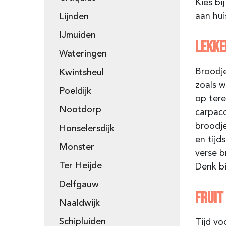
Kies bi
aan hui
Lijnden
IJmuiden
LEKKE
Wateringen
Broodje
Kwintsheul
zoals w
Poeldijk
op tere
Nootdorp
carpacc
broodje
Honselersdijk
en tijd
Monster
verse b
Ter Heijde
Denk bi
Delfgauw
FRUIT
Naaldwijk
Schipluiden
Tijd vo