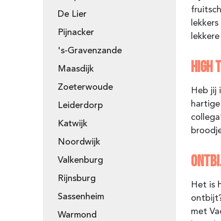
fruitsc
De Lier
lekkers
Pijnacker
lekker
's-Gravenzande
HIGH 
Maasdijk
Zoeterwoude
Heb jij
hartige
Leiderdorp
collega
Katwijk
broodje
Noordwijk
ONTBI
Valkenburg
Rijnsburg
Het is 
Sassenheim
ontbijt
met Va
Warmond