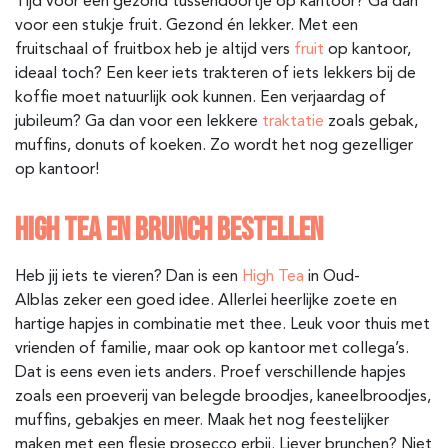
Tijd voor een gezond tussendoortje op kantoor? Ga dan
voor een stukje fruit. Gezond én lekker. Met een
fruitschaal of fruitbox heb je altijd vers
fruit
op kantoor,
ideaal toch? Een keer iets trakteren of iets lekkers bij de
koffie moet natuurlijk ook kunnen. Een verjaardag of
jubileum? Ga dan voor een lekkere
traktatie
zoals gebak,
muffins, donuts of koeken. Zo wordt het nog gezelliger
op kantoor!
HIGH TEA EN BRUNCH BESTELLEN
Heb jij iets te vieren? Dan is een
High Tea
in Oud-
Alblas
zeker een goed idee. Allerlei heerlijke zoete en
hartige hapjes in combinatie met thee. Leuk voor thuis met
vrienden of familie, maar ook op kantoor met collega’s.
Dat is eens even iets anders. Proef verschillende hapjes
zoals een proeverij van belegde broodjes, kaneelbroodjes,
muffins, gebakjes en meer. Maak het nog feestelijker
maken met een flesje prosecco erbij. Liever brunchen? Niet