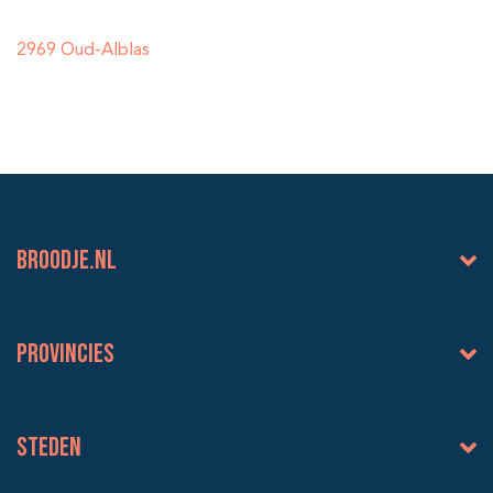
2969 Oud-Alblas
BROODJE.NL
Provincies
Steden