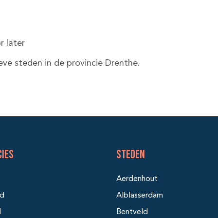
 later
eve steden in de provincie Drenthe.
cies
Steden
Aerdenhout
nd
Alblasserdam
d
Bentveld