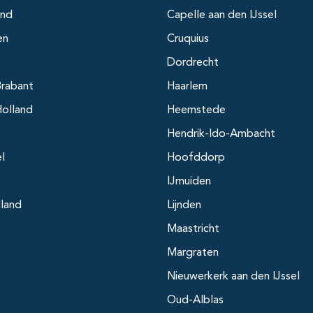
and
Capelle aan den IJssel
en
Cruquius
Dordrecht
rabant
Haarlem
olland
Heemstede
Hendrik-Ido-Ambacht
el
Hoofddorp
IJmuiden
lland
Lijnden
Maastricht
Margraten
Nieuwerkerk aan den IJssel
Oud-Alblas