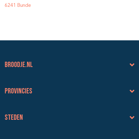
6241 Bunde
BROODJE.NL
Provincies
Steden