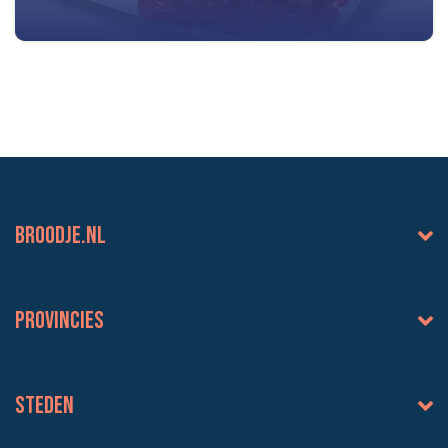
BROODJE.NL
Provincies
Steden