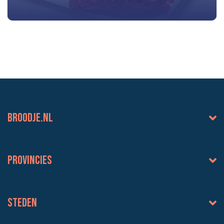
BROODJE.NL
Provincies
Steden