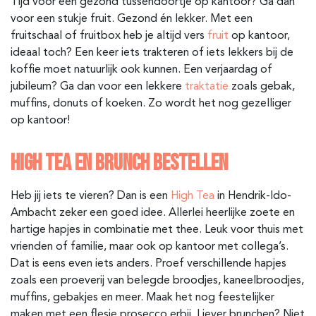
Tijd voor een gezond tussendoortje op kantoor? Ga dan
voor een stukje fruit. Gezond én lekker. Met een
fruitschaal of fruitbox heb je altijd vers
fruit
op kantoor,
ideaal toch? Een keer iets trakteren of iets lekkers bij de
koffie moet natuurlijk ook kunnen. Een verjaardag of
jubileum? Ga dan voor een lekkere
traktatie
zoals gebak,
muffins, donuts of koeken. Zo wordt het nog gezelliger
op kantoor!
HIGH TEA EN BRUNCH BESTELLEN
Heb jij iets te vieren? Dan is een
High Tea
in Hendrik-Ido-
Ambacht
zeker een goed idee. Allerlei heerlijke zoete en
hartige hapjes in combinatie met thee. Leuk voor thuis met
vrienden of familie, maar ook op kantoor met collega’s.
Dat is eens even iets anders. Proef verschillende hapjes
zoals een proeverij van belegde broodjes, kaneelbroodjes,
muffins, gebakjes en meer. Maak het nog feestelijker
maken met een flesje prosecco erbij. Liever brunchen? Niet