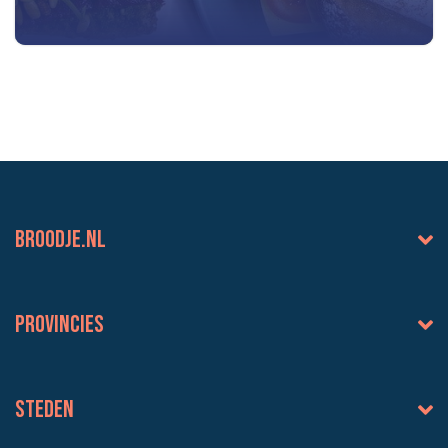
BROODJE.NL
Provincies
Steden