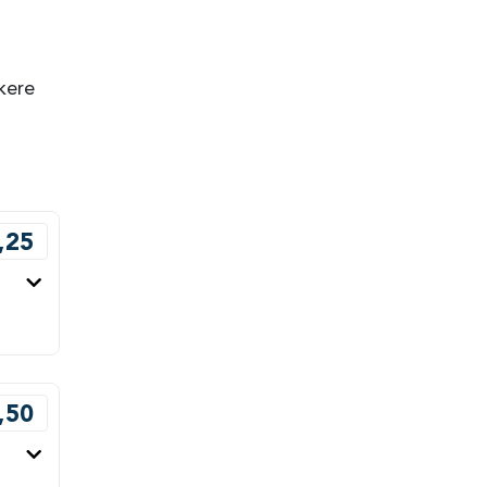
kere
,25
,50