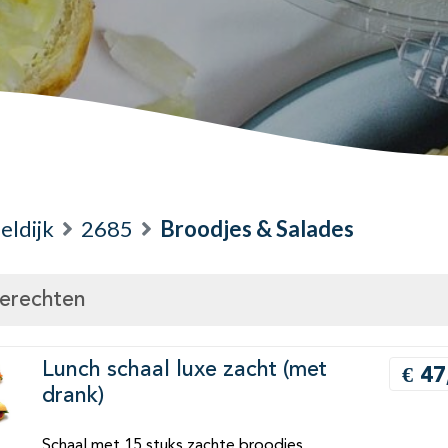
eldijk
2685
Broodjes & Salades
gerechten
Lunch schaal luxe zacht (met
€ 47
drank)
Schaal met 15 stuks zachte broodjes