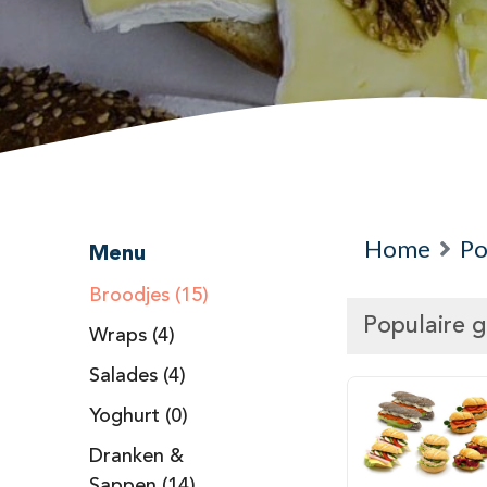
Home
Po
Menu
Broodjes (15)
Populaire 
Wraps (4)
Salades (4)
Yoghurt (0)
Dranken &
Sappen (14)