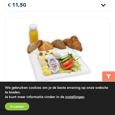
€ 11,50
We gebruiken cookies om je de beste ervaring op onze website
Vegetarische lunch
te bieden.
Je kunt meer informatie vinden in de
instellingen
.
Een lunch met een kampioentje met boerenkaas,
Winkelmand
€ 0,00
Accepteer
tomaat & tuinkers, een donkerbruine sandwich met
eiersalade, bieslook & komkommer, roggebrood met