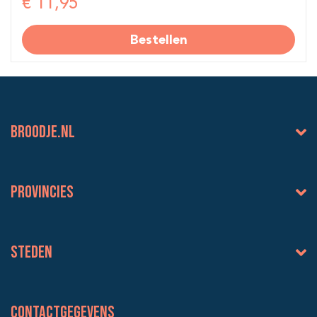
€ 11,95
Bestellen
BROODJE.NL
Provincies
Steden
Contactgegevens