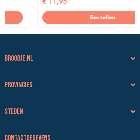
€ 11,95
Bestellen
BROODJE.NL
Provincies
Steden
Contactgegevens