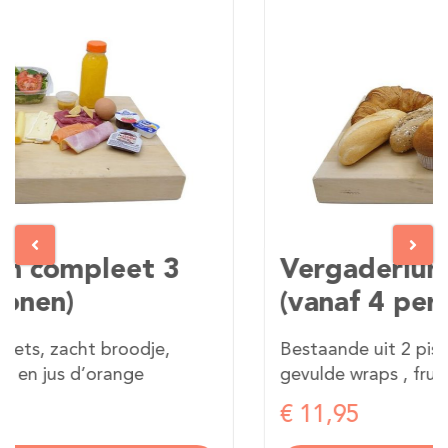
Vergaderlunch compleet 2
(vanaf 4 personen)
Bestaande uit 2 pistolets, zacht broodje,
gevulde wraps , fruit, melk en jus d’orange
€ 11,95