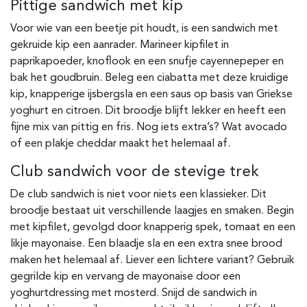
Pittige sandwich met kip
Voor wie van een beetje pit houdt, is een sandwich met
gekruide kip een aanrader. Marineer kipfilet in
paprikapoeder, knoflook en een snufje cayennepeper en
bak het goudbruin. Beleg een ciabatta met deze kruidige
kip, knapperige ijsbergsla en een saus op basis van Griekse
yoghurt en citroen. Dit broodje blijft lekker en heeft een
fijne mix van pittig en fris. Nog iets extra’s? Wat avocado
of een plakje cheddar maakt het helemaal af.
Club sandwich voor de stevige trek
De club sandwich is niet voor niets een klassieker. Dit
broodje bestaat uit verschillende laagjes en smaken. Begin
met kipfilet, gevolgd door knapperig spek, tomaat en een
likje mayonaise. Een blaadje sla en een extra snee brood
maken het helemaal af. Liever een lichtere variant? Gebruik
gegrilde kip en vervang de mayonaise door een
yoghurtdressing met mosterd. Snijd de sandwich in