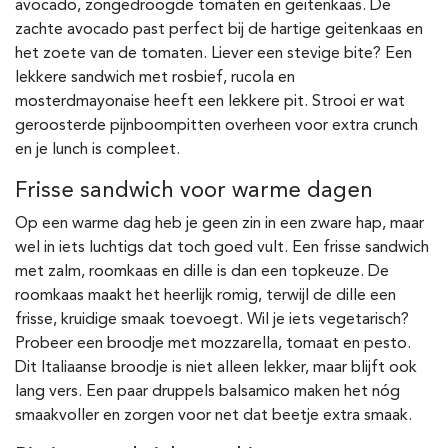
avocado, zongedroogde tomaten en geitenkaas. De
zachte avocado past perfect bij de hartige geitenkaas en
het zoete van de tomaten. Liever een stevige bite? Een
lekkere sandwich met rosbief, rucola en
mosterdmayonaise heeft een lekkere pit. Strooi er wat
geroosterde pijnboompitten overheen voor extra crunch
en je lunch is compleet.
Frisse sandwich voor warme dagen
Op een warme dag heb je geen zin in een zware hap, maar
wel in iets luchtigs dat toch goed vult. Een frisse sandwich
met zalm, roomkaas en dille is dan een topkeuze. De
roomkaas maakt het heerlijk romig, terwijl de dille een
frisse, kruidige smaak toevoegt. Wil je iets vegetarisch?
Probeer een broodje met mozzarella, tomaat en pesto.
Dit Italiaanse broodje is niet alleen lekker, maar blijft ook
lang vers. Een paar druppels balsamico maken het nóg
smaakvoller en zorgen voor net dat beetje extra smaak.