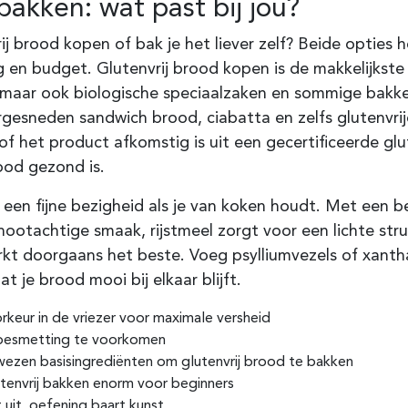
bakken: wat past bij jou?
ij brood kopen of bak je het liever zelf? Beide optie
g en budget. Glutenvrij brood kopen is de makkelijkste
 maar ook biologische speciaalzaken en sommige bakke
gesneden sandwich brood, ciabatta en zelfs glutenvrije 
of het product afkomstig is uit een gecertificeerde g
rood gezond is.
 een fijne bezigheid als je van koken houdt. Met een 
ootachtige smaak, rijstmeel zorgt voor een lichte struc
kt doorgaans het beste. Voeg psylliumvezels of xanth
t je brood mooi bij elkaar blijft.
rkeur in de vriezer voor maximale versheid
isbesmetting te voorkomen
wezen basisingrediënten om glutenvrij brood te bakken
envrij bakken enorm voor beginners
uit, oefening baart kunst