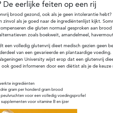
 De eerlijke feiten op een rij
envrij brood gezond, ook als je geen intolerantie hebt?
n zinvol als je goed naar de ingrediëntenlijst kijkt. 
compenseren die gluten normaal gesproken aan brood ge
alternatieven zoals boekweit, amandelmeel, havermout
dt een volledig glutenvrij dieet medisch gezien geen 
derdeel van een gevarieerde en plantaardige voeding. D
geningen University wijst erop dat een glutenvrij die
an ook goed informeren door een diëtist als je de keuz
werkte ingrediënten
l drie gram per honderd gram brood
peulvruchten voor een volledig voedingsprofiel
) supplementen voor vitamine B en ijzer