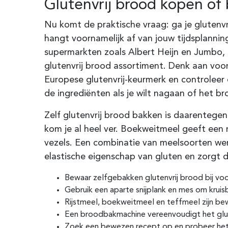
Glutenvrij brood kopen of 
Nu komt de praktische vraag: ga je glutenvr
hangt voornamelijk af van jouw tijdsplannin
supermarkten zoals Albert Heijn en Jumbo,
glutenvrij brood assortiment. Denk aan voor
Europese glutenvrij-keurmerk en controleer 
de ingrediënten als je wilt nagaan of het b
Zelf glutenvrij brood bakken is daarentegen
kom je al heel ver. Boekweitmeel geeft een n
vezels. Een combinatie van meelsoorten wer
elastische eigenschap van gluten en zorgt da
Bewaar zelfgebakken glutenvrij brood bij voo
Gebruik een aparte snijplank en mes om kru
Rijstmeel, boekweitmeel en teffmeel zijn be
Een broodbakmachine vereenvoudigt het glut
Zoek een bewezen recept op en probeer het 