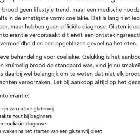
ij brood geen lifestyle trend, maar een medische nood
lfs in de ernstigste vorm: coeliakie. Dat is lang niet i
en, maar hebben geen officiële diagnose. Gluten is e
ntolerantie veroorzaakt dit eiwit een ontstekingsreact
e vermoeidheid en een opgeblazen gevoel na het eten.
ctieve behandeling voor coeliakie. Gelukkig is het aanb
kruimelig brood de standaard was, vind je nu smakelij
daarbij wel belangrijk om te weten dat niet elk brood 
chten veroorzaken. Let bij aankoop altijd op het gecer
ntolerantie:
zijn van nature glutenvrij
akte fout bij beginners
n coeliakie-diagnose
weken na het starten van een glutenvrij dieet