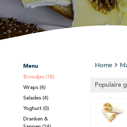
Home
Ma
Menu
Broodjes (18)
Populaire 
Wraps (4)
Salades (4)
Yoghurt (0)
Dranken &
Sappen (14)