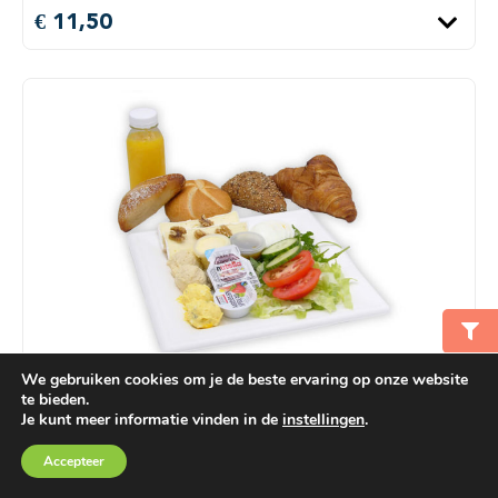
€ 11,50
We gebruiken cookies om je de beste ervaring op onze website
Vegetarische lunch
te bieden.
Je kunt meer informatie vinden in de
instellingen
.
Een lunch met een kampioentje met boerenkaas,
Winkelmand
€ 0,00
Accepteer
tomaat & tuinkers, een donkerbruine sandwich met
eiersalade, bieslook & komkommer, roggebrood met