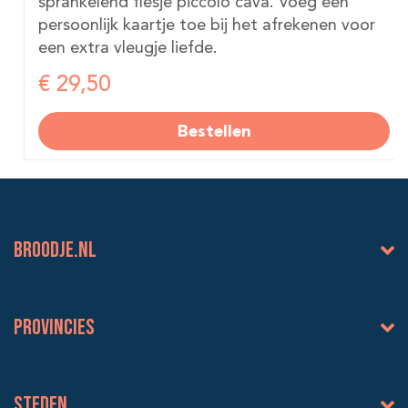
sprankelend flesje piccolo cava. Voeg een
persoonlijk kaartje toe bij het afrekenen voor
een extra vleugje liefde.
€ 29,50
Bestellen
BROODJE.NL
Provincies
Steden