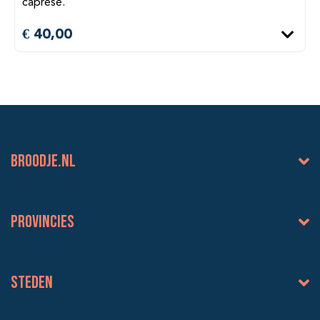
caprese.
€ 40,00
BROODJE.NL
Provincies
Steden