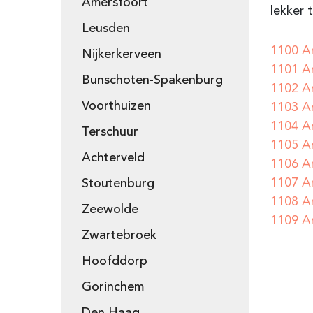
Amersfoort
lekker 
Leusden
1100 A
Nijkerkerveen
1101 A
Bunschoten-Spakenburg
1102 A
Voorthuizen
1103 A
1104 A
Terschuur
1105 A
Achterveld
1106 A
1107 A
Stoutenburg
1108 A
Zeewolde
1109 A
Zwartebroek
Hoofddorp
Gorinchem