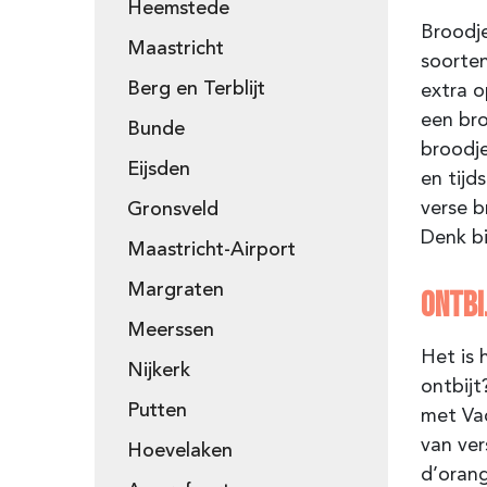
Heemstede
Broodje
Maastricht
soorten
Berg en Terblijt
extra o
een bro
Bunde
broodje
Eijsden
en tijd
verse b
Gronsveld
Denk bi
Maastricht-Airport
Margraten
ONTBI
Meerssen
Het is 
Nijkerk
ontbijt
Putten
met Va
van ver
Hoevelaken
d’orang