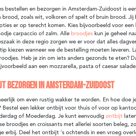
s bestellen en bezorgen in Amsterdam-Zuidoost is eenv
 brood, zoals wit, volkoren of spelt of bruin brood. Ji
pties er op terecht komen. Kies bijvoorbeeld voor ee
odje carpaccio of zalm. Alle
broodjes
kun je geheel na
szaak in deze regio zorgen we er voor dat alles dagver
stip kiezen wanneer we de bestelling moeten leveren. L
roodjes. Heb je zin om iets anders gezonds te eten? Da
jvoorbeeld aan een mozzarella, pasta of caesar salade
JT BEZORGEN IN AMSTERDAM-ZUIDOOST
heerlijk om even rustig wakker te worden. En hoe doe j
? Bestel een lekker ontbijt voor thuis of voor op kant
derdag of Moederdag. Je kunt eenvoudig
ontbijt
late
se broodjes en croissants met allerlei soorten beleg, zo
e erbij. Deel het ontbijt ‘s ochtends in een vroeg over