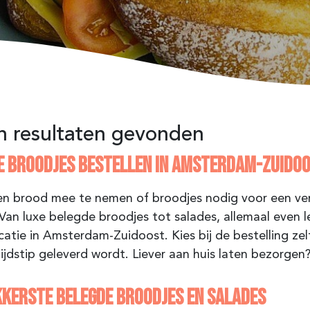
 resultaten gevonden
E BROODJES BESTELLEN IN AMSTERDAM-ZUIDO
n brood mee te nemen of broodjes nodig voor een ver
 Van luxe belegde broodjes tot salades, allemaal even 
catie in Amsterdam-Zuidoost. Kies bij de bestelling 
tijdstip geleverd wordt. Liever aan huis laten bezorgen?
KKERSTE BELEGDE BROODJES EN SALADES